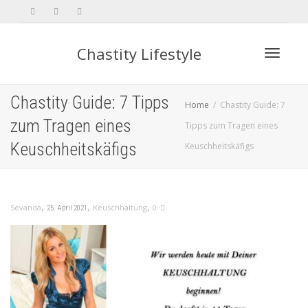
Chastity Lifestyle
Toggle 
Chastity Guide: 7 Tipps
Home
Chastity Guide: 7
zum Tragen eines
Tipps zum Tragen eines
Keuschheitskäfigs
Keuschheitskäfigs
,
,
,
Sevanda
Keuschhaltung
0
25. April 2021