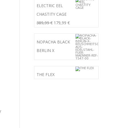
ELECTRIC EEL
CHASTITY CAGE
Ursprünglicher
Aktueller
389,99
€
179,99
€
Preis
Preis
war:
ist:
NOPACHA BLACK
389,99 €
179,99 €.
BERLIN X
THE FLEX
r