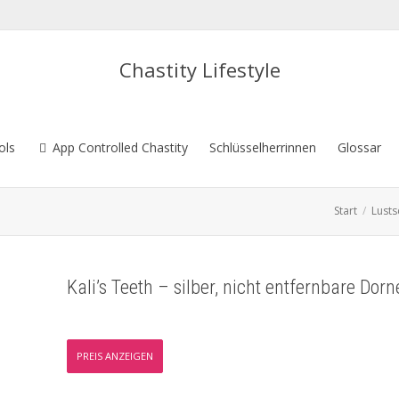
Chastity Lifestyle
ols
App Controlled Chastity
Schlüsselherrinnen
Glossar
Start
Lusts
Kali’s Teeth – silber, nicht entfernbare Dor
PREIS ANZEIGEN