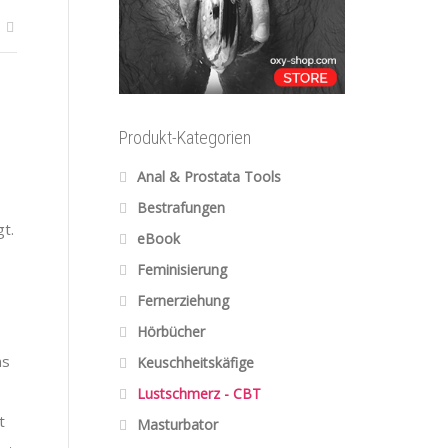
Produkt-Kategorien
Anal & Prostata Tools
Bestrafungen
t.
eBook
Feminisierung
Fernerziehung
Hörbücher
ns
Keuschheitskäfige
Lustschmerz - CBT
t
Masturbator