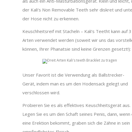
als auch ein Anti-Masturbationsgerät. Klein und leicht, 
der Kali’s Non Removable Teeth sehr diskret und unt
der Hose nicht zu erkennen.
Keuschheitsreif mit Stacheln – Kali’s Teetht kann auf 3
Arten verwendet werden (soweit wir uns das vorstell
können, Ihrer Phanatsie sind keine Grenzen gesetzt!):
Unser Favorit ist die Verwendung als Ballstrecker-
Gerät, indem man es um den Hodensack gelegt und
verschlossen wird.
Probieren Sie es als effektives Keuschheitsgerät aus.
Legen Sie es um den Schaft seines Penis, dann, wenn 
eine Erektion bekommt, graben sich die Zähne in sein
empfindlichstes Fleisch.