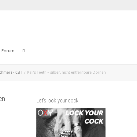
Forum
chmerz - CBT
Kali’s Teeth – silber, nicht entfernbare Dornen
nen
Let’s lock your cock!