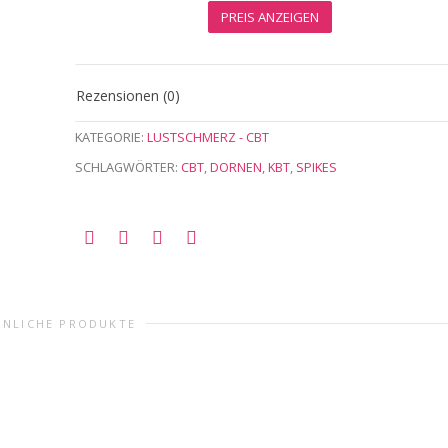
PREIS ANZEIGEN
Rezensionen (0)
KATEGORIE:
LUSTSCHMERZ - CBT
SCHLAGWÖRTER:
CBT
,
DORNEN
,
KBT
,
SPIKES
HNLICHE PRODUKTE
,
BESTRAFUNGEN
LUSTSCHMERZ - CBT
,
KEUSCHHEITSKÄFIGE
LUSTSCHMERZ -
Eiserne Jungfrau XXL
PREIS ANZEIGEN
PREIS ANZEIGEN
CBT
DIAVOLO – der teuflische
Peniskäfig