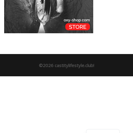
©2026 castitylifestyle.club!