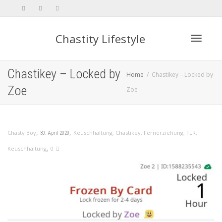
Chastity Lifestyle
Toggle 
Chastikey – Locked by
Home
Chastikey – Locked by
Zoe
Zoe
,
,
Chasty Boy
Keuschhaltung
,
Chastikey
,
Fernerziehung
,
FLR
,
30. April 2020
,
Keuschhaltung
0