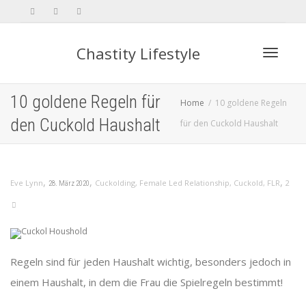
Chastity Lifestyle
Toggle 
10 goldene Regeln für
Home
10 goldene Regeln
den Cuckold Haushalt
für den Cuckold Haushalt
,
,
,
Eve Lynn
Cuckolding
,
Female Led Relationship
,
Cuckold
,
FLR
2
28. März 2020
Regeln sind für jeden Haushalt wichtig, besonders jedoch in
einem Haushalt, in dem die Frau die Spielregeln bestimmt!